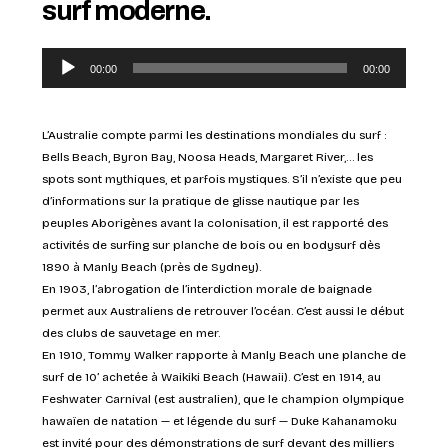
surf moderne.
Lecteur
00:00
00:00
audio
L’Australie compte parmi les destinations mondiales du surf :
Bells Beach, Byron Bay, Noosa Heads, Margaret River,… les
spots sont mythiques, et parfois mystiques. S’il n’existe que peu
d’informations sur la pratique de glisse nautique par les
peuples Aborigènes avant la colonisation, il est rapporté des
activités de surfing sur planche de bois ou en bodysurf dès
1890 à Manly Beach (près de Sydney).
En 1903, l’abrogation de l’interdiction morale de baignade
permet aux Australiens de retrouver l’océan. C’est aussi le début
des clubs de sauvetage en mer.
En 1910, Tommy Walker rapporte à Manly Beach une planche de
surf de 10’ achetée à Waikiki Beach (Hawaii). C’est en 1914, au
Feshwater Carnival (est australien), que le champion olympique
hawaïen de natation — et légende du surf — Duke Kahanamoku
est invité pour des démonstrations de surf devant des milliers