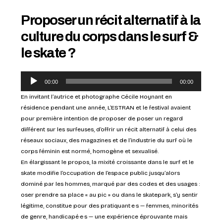
Proposer un récit alternatif à la
culture du corps dans le surf &
le skate ?
Lecteur
00:00
00:00
audio
En invitant l’autrice et photographe Cécile Hoynant en
résidence pendant une année, L’ESTRAN et le festival avaient
pour première intention de proposer de poser un regard
différent sur les surfeuses, d’offrir un récit alternatif à celui des
réseaux sociaux, des magazines et de l’industrie du surf où le
corps féminin est normé, homogène et sexualisé.
En élargissant le propos, la mixité croissante dans le surf et le
skate modifie l’occupation de l’espace public jusqu’alors
dominé par les hommes, marqué par des codes et des usages :
oser prendre sa place « au pic » ou dans le skatepark, s’y sentir
légitime, constitue pour des pratiquant·e·s — femmes, minorités
de genre, handicapé·e·s — une expérience éprouvante mais