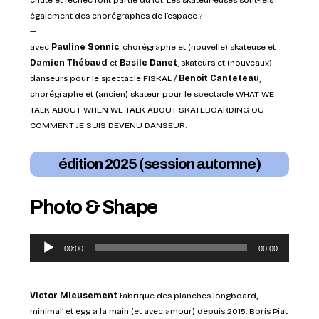
chute et l’échec font partie du lot. Les skateur·euses sont-iels
également des chorégraphes de l’espace ?
—
avec
Pauline Sonnic
, chorégraphe et (nouvelle) skateuse et
Damien Thébaud
et
Basile Danet
, skateurs et (nouveaux)
danseurs pour le spectacle
FISKAL
/
Benoît Canteteau
,
chorégraphe et (ancien) skateur pour le spectacle
WHAT WE
TALK ABOUT WHEN WE TALK ABOUT SKATEBOARDING OU
COMMENT JE SUIS DEVENU DANSEUR
.
édition 2025 (session automne)
Photo & Shape
Lecteur
00:00
00:00
audio
Victor Mieusement
fabrique des planches longboard,
minimal’ et egg à la main (et avec amour) depuis 2015. Boris Piat